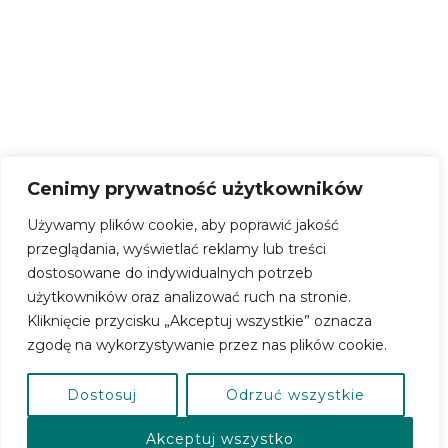
KONTO BANKOWE:
69 9315 0004 0044 0718 2000
0030
SKRYTKA EPUAP –
/CERSlupsk/SkrytkaESP
Cenimy prywatność użytkowników
Używamy plików cookie, aby poprawić jakość
przeglądania, wyświetlać reklamy lub treści
dostosowane do indywidualnych potrzeb
użytkowników oraz analizować ruch na stronie.
Kliknięcie przycisku „Akceptuj wszystkie” oznacza
Polityka Prywatnosci
Standardy Ochrony Małoletnich
zgodę na wykorzystywanie przez nas plików cookie.
Dostosuj
Odrzuć wszystkie
Centrum Kultury Powiatu Słupskiego
Akceptuj wszystko
2025 © Copyright | kultura.powiatslupsk.pl