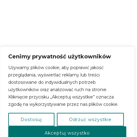
Start
O pałacu
Wydarzenia
Cenimy prywatność użytkowników
Używamy plików cookie, aby poprawić jakość
Projekty
przeglądania, wyświetlać reklamy lub treści
Twórcy Ludowi
dostosowane do indywidualnych potrzeb
użytkowników oraz analizować ruch na stronie.
Galeria
Kliknięcie przycisku „Akceptuj wszystkie” oznacza
zgodę na wykorzystywanie przez nas plików cookie.
SOM
Zespół
Dostosuj
Odrzuć wszystkie
Kontakt
Akceptuj wszystko