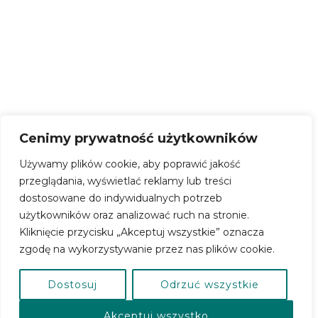
KONTO BANKOWE:
69 9315 0004 0044 0718 2000
0030
SKRYTKA EPUAP –
/CERSlupsk/SkrytkaESP
Cenimy prywatność użytkowników
Używamy plików cookie, aby poprawić jakość
przeglądania, wyświetlać reklamy lub treści
dostosowane do indywidualnych potrzeb
użytkowników oraz analizować ruch na stronie.
Kliknięcie przycisku „Akceptuj wszystkie” oznacza
Polityka Prywatnosci
Standardy Ochrony Małoletnich
zgodę na wykorzystywanie przez nas plików cookie.
Dostosuj
Odrzuć wszystkie
Centrum Kultury Powiatu Słupskiego
Akceptuj wszystko