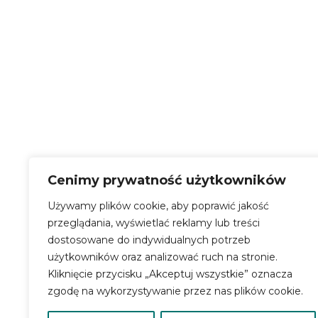
CENTRUM KULTURY 
ul. Janusza Korczaka 1 | 76-231 Damni
tel. +48 59 844 57 58
tel. +48 503 836 576
NIP: 839 300 84 15
Cenimy prywatność użytkowników
REGON: 220351700
Używamy plików cookie, aby poprawić jakość
KONTO BANKOWE:
przeglądania, wyświetlać reklamy lub treści
69 9315 0004 0044 0718 2000 0030
dostosowane do indywidualnych potrzeb
SKRYTKA EPUAP – /CERSlupsk/S
użytkowników oraz analizować ruch na stronie.
Kliknięcie przycisku „Akceptuj wszystkie” oznacza
zgodę na wykorzystywanie przez nas plików cookie.