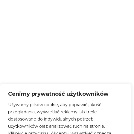
wtorek | 7:30 – 15:30
tel. +48 503 836 576
środa | 7:30 – 15:30
czwartek | 7:30 – 15:30
piątek | 7:30 – 15:30
NIP: 839 300 84 15
REGON: 220351700
KONTO BANKOWE:
69 9315 0004 0044 0718 2000
0030
SKRYTKA EPUAP –
/CERSlupsk/SkrytkaESP
Cenimy prywatność użytkowników
Używamy plików cookie, aby poprawić jakość
przeglądania, wyświetlać reklamy lub treści
dostosowane do indywidualnych potrzeb
użytkowników oraz analizować ruch na stronie.
Kliknięcie przycisku „Akceptuj wszystkie” oznacza