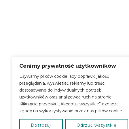
CENTRUM KULTURY 
ul. Janusza Korczaka 1 | 76-231 Damni
tel. +48 59 844 57 58
tel. +48 503 836 576
NIP: 839 300 84 15
Cenimy prywatność użytkowników
REGON: 220351700
Używamy plików cookie, aby poprawić jakość
KONTO BANKOWE:
przeglądania, wyświetlać reklamy lub treści
69 9315 0004 0044 0718 2000 0030
dostosowane do indywidualnych potrzeb
SKRYTKA EPUAP – /CERSlupsk/S
użytkowników oraz analizować ruch na stronie.
Kliknięcie przycisku „Akceptuj wszystkie” oznacza
zgodę na wykorzystywanie przez nas plików cookie.
Dostosuj
Odrzuć wszystkie