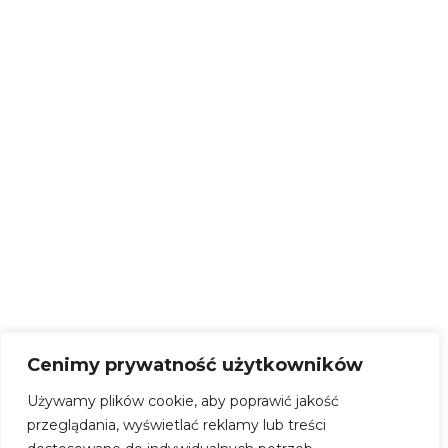
Damnica
tel. +48 59 844 57 58
poniedziałek | 8:00 – 16:00
wtorek | 7:30 – 15:30
tel. +48 503 836 576
środa | 7:30 – 15:30
czwartek | 7:30 – 15:30
piątek | 7:30 – 15:30
NIP: 839 300 84 15
REGON: 220351700
KONTO BANKOWE:
69 9315 0004 0044 0718 2000
0030
SKRYTKA EPUAP –
/CERSlupsk/SkrytkaESP
Cenimy prywatność użytkowników
Używamy plików cookie, aby poprawić jakość
przeglądania, wyświetlać reklamy lub treści