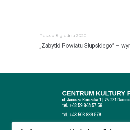
Posted
8 grudnia 2020
„Zabytki Powiatu Słupskiego” – wyn
Z radością przedstawiamy wyniki konkursu plastycznego pt. „Zabytki Powiatu Słupskiego”, organizowanego przez Centrum Edukacji Regionalnej...
MORE
CENTRUM KULTURY 
ul. Janusza Korczaka 1 | 76-231 Damni
tel. +48 59 844 57 58
tel. +48 503 836 576
NIP: 839 300 84 15