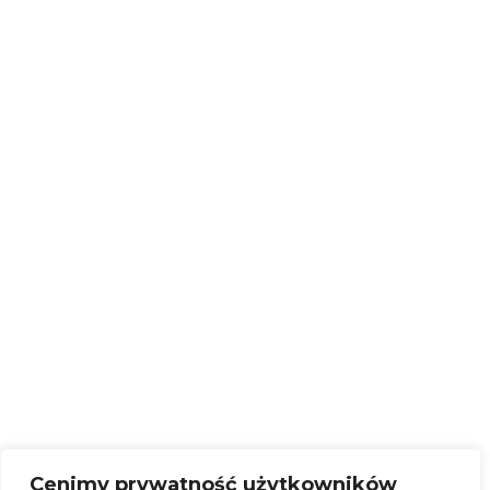
Projekty
Twórcy Ludowi
Galeria
SOM
Zespół
Kontakt
Cenimy prywatność użytkowników