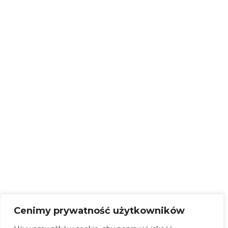
ul. Janusza Korczaka 1 | 76-231
Godziny pracy
Damnica
tel. +48 59 844 57 58
poniedziałek | 8:00 – 16:00
wtorek | 7:30 – 15:30
tel. +48 503 836 576
środa | 7:30 – 15:30
czwartek | 7:30 – 15:30
piątek | 7:30 – 15:30
NIP: 839 300 84 15
REGON: 220351700
KONTO BANKOWE:
69 9315 0004 0044 0718 2000
0030
SKRYTKA EPUAP –
/CERSlupsk/SkrytkaESP
Cenimy prywatność użytkowników