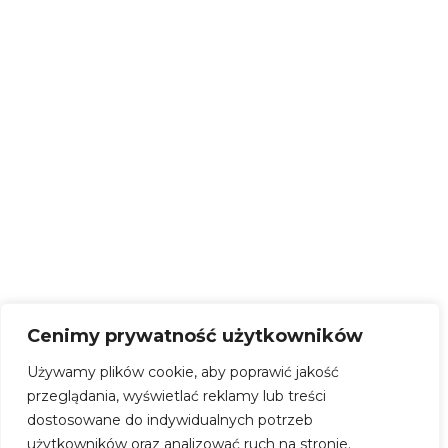
Centrum Kultury Powiatu Słupskiego
2025 © Copyright | kultura.powiatslupsk.pl
Start
O pałacu
Wydarzenia
Cenimy prywatność użytkowników
Używamy plików cookie, aby poprawić jakość
Projekty
przeglądania, wyświetlać reklamy lub treści
Twórcy Ludowi
dostosowane do indywidualnych potrzeb
użytkowników oraz analizować ruch na stronie.