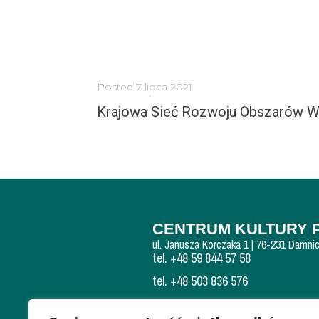
Posted
7 lipca 2021
Krajowa Sieć Rozwoju Obszarów Wi
AKTUALIZACJA ...
MORE
CENTRUM KULTURY 
ul. Janusza Korczaka 1 | 76-231 Damni
tel. +48 59 844 57 58
tel. +48 503 836 576
NIP: 839 300 84 15