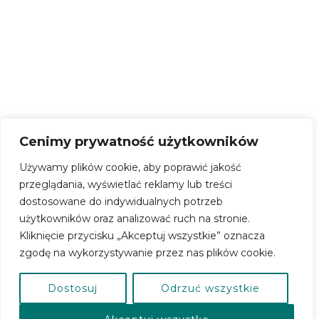
KONTO BANKOWE:
69 9315 0004 0044 0718 2000
0030
SKRYTKA EPUAP –
/CERSlupsk/SkrytkaESP
Cenimy prywatność użytkowników
Używamy plików cookie, aby poprawić jakość
przeglądania, wyświetlać reklamy lub treści
dostosowane do indywidualnych potrzeb
użytkowników oraz analizować ruch na stronie.
Kliknięcie przycisku „Akceptuj wszystkie” oznacza
Polityka Prywatnosci
Standardy Ochrony Małoletnich
zgodę na wykorzystywanie przez nas plików cookie.
Dostosuj
Odrzuć wszystkie
Centrum Kultury Powiatu Słupskiego