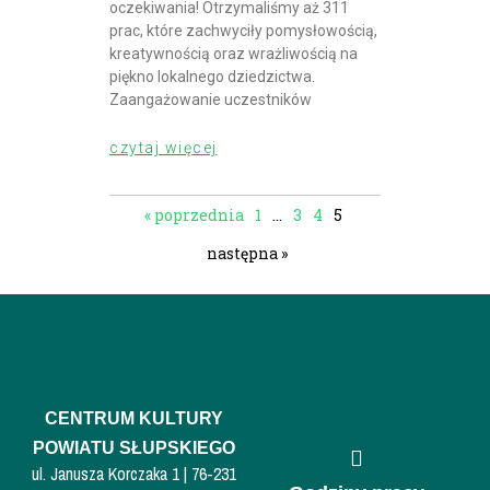
oczekiwania! Otrzymaliśmy aż 311
prac, które zachwyciły pomysłowością,
kreatywnością oraz wrażliwością na
piękno lokalnego dziedzictwa.
Zaangażowanie uczestników
czytaj więcej
« poprzednia
1
…
3
4
5
następna »
CENTRUM KULTURY
POWIATU SŁUPSKIEGO
ul. Janusza Korczaka 1 | 76-231