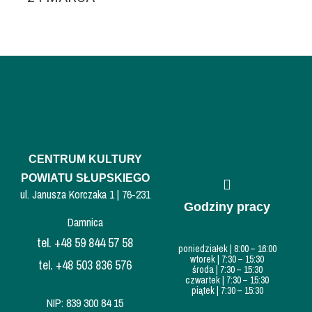
Jesteś stand-uperem? Masz swoją grupą kabaretową? Sypiesz żartami z rękawa i potrafisz rozkręcić imprezę? Żaden...
MORE
CENTRUM KULTURY
POWIATU SŁUPSKIEGO
ul. Janusza Korczaka 1 | 76-231
Godziny pracy
Damnica
tel. +48 59 844 57 58
poniedziałek | 8:00 – 16:00
wtorek | 7:30 – 15:30
tel. +48 503 836 576
środa | 7:30 – 15:30
czwartek | 7:30 – 15:30
piątek | 7:30 – 15:30
NIP: 839 300 84 15