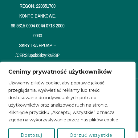
REGON: 220351700
KONTO BANKOWE:
69 9315 0004 0044 0718 2000
0030
SKRYTKA EPUAP –
/CERSlupsk/SkrytkaESP
Cenimy prywatność użytkowników
Używamy plików cookie, aby poprawić jakość
przeglądania, wyświetlać reklamy lub treści
dostosowane do indywidualnych potrzeb
użytkowników oraz analizować ruch na stronie.
Kliknięcie przycisku „Akceptuj wszystkie” oznacza
Polityka Prywatnosci
Standardy Ochrony Małoletnich
zgodę na wykorzystywanie przez nas plików cookie.
Dostosuj
Odrzuć wszystkie