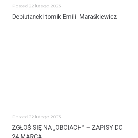
Posted
22 lutego 2023
Debiutancki tomik Emilii Maraśkiewicz
Ziściło się marzenie pani Emilii Maraśkiewicz. We współpracy ze Starostwem Powiatowym w Słupsku i red....
MORE
Posted
22 lutego 2023
ZGŁOŚ SIĘ NA „OBCIACH” – ZAPISY DO
24 MARCA