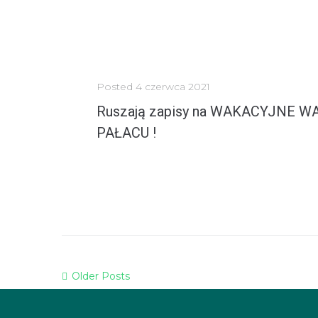
Posted
4 czerwca 2021
Ruszają zapisy na WAKACYJNE 
PAŁACU !
Zapraszamy serdecznie dzieci w wieku od 7 do 13 lat na WAKACYJNE WARSZTATY W PAŁACU. ...
MORE
Older Posts