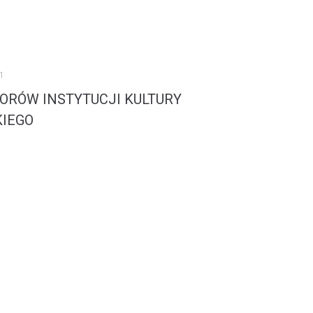
1
ORÓW INSTYTUCJI KULTURY
KIEGO
POWIATU SŁUPSKIEGO uznajemy za niezwykle udane ! Cieszymy się ze...