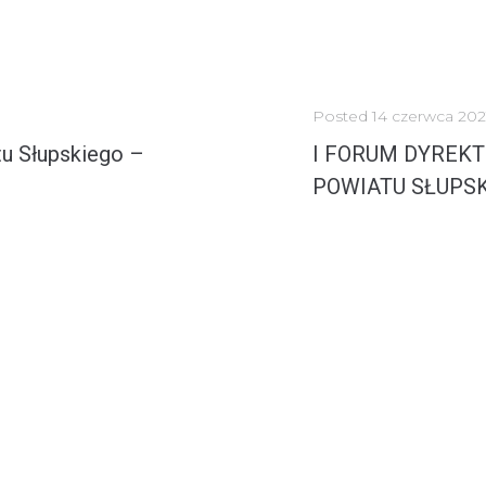
Posted
14 czerwca 202
u Słupskiego –
I FORUM DYREKT
POWIATU SŁUPS
 1998 roku tworzy...
I FORUM DYREKTORÓW INSTYTUCJI KULTURY 
MORE