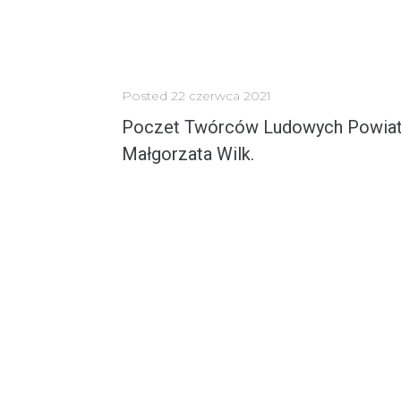
Posted
22 czerwca 2021
Poczet Twórców Ludowych Powiat
Małgorzata Wilk.
Pani Małgorzata Wilk uśmiechnięta na co dzień rodzima mieszkanka miejscowości Osieki od
MORE