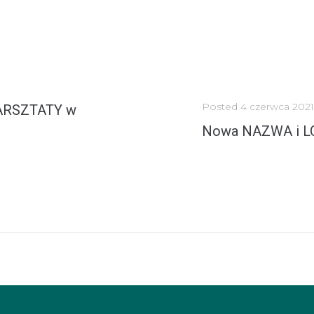
Posted
4 czerwca 2021
WARSZTATY w
Nowa NAZWA i LO
Z wielką radością przedstawiamy naszą nową nazwę i logo. Mamy nadziej
MORE