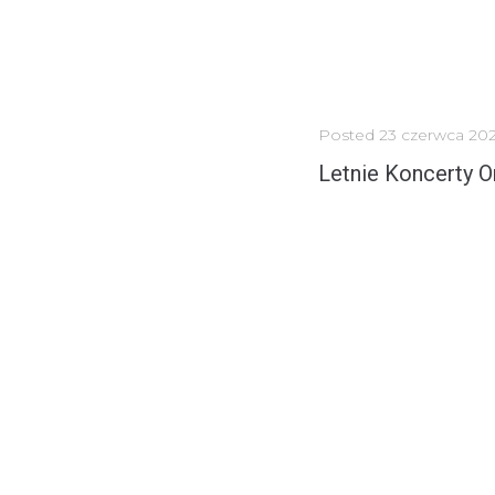
Posted
23 czerwca 202
Letnie Koncerty 
Letnie Koncerty Organowe w Powiecie Słupskim to
MORE