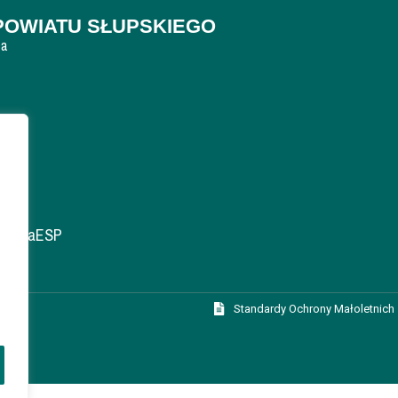
POWIATU SŁUPSKIEGO
ca
krytkaESP
Standardy Ochrony Małoletnich