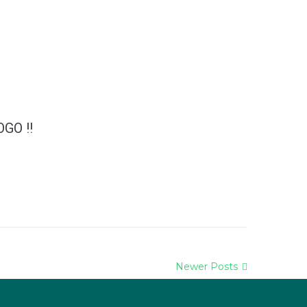
GO !!
ę, że się Wam podoba...
Newer Posts