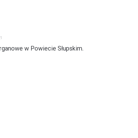
1
Organowe w Powiecie Słupskim.
 dwa wydarzenia z muzyką na żywo. Potężna moc...