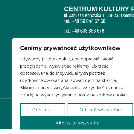
CENTRUM KULTURY 
ul. Janusza Korczaka 1 | 76-231 Damni
tel. +48 59 844 57 58
tel. +48 503 836 576
NIP: 839 300 84 15
Cenimy prywatność użytkowników
REGON: 220351700
Używamy plików cookie, aby poprawić jakość
KONTO BANKOWE:
przeglądania, wyświetlać reklamy lub treści
69 9315 0004 0044 0718 2000 0030
dostosowane do indywidualnych potrzeb
SKRYTKA EPUAP – /CERSlupsk/S
użytkowników oraz analizować ruch na stronie.
Kliknięcie przycisku „Akceptuj wszystkie” oznacza
zgodę na wykorzystywanie przez nas plików cookie.
Dostosuj
Odrzuć wszystkie
Akceptuj wszystko