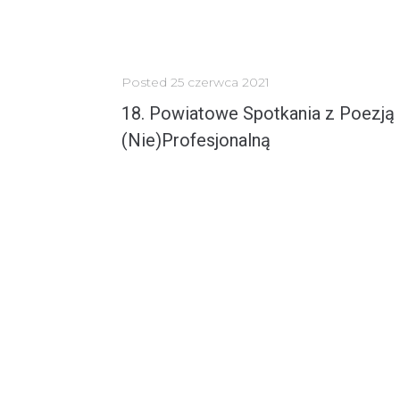
Posted
25 czerwca 2021
18. Powiatowe Spotkania z Poezją
(Nie)Profesjonalną
Tegoroczne spotkanie twórców ANTOLOGII POEZJI można opisać słowami znakomitej poetki Haliny Staniszewskiej... GWIEZDNY PYŁ...
MORE